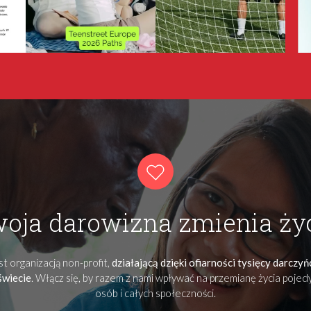
oja darowizna zmienia ży
t organizacją non-profit,
działającą dzięki ofiarności tysięcy darczy
świecie
. Włącz się, by razem z nami wpływać na przemianę życia poje
osób i całych społeczności.