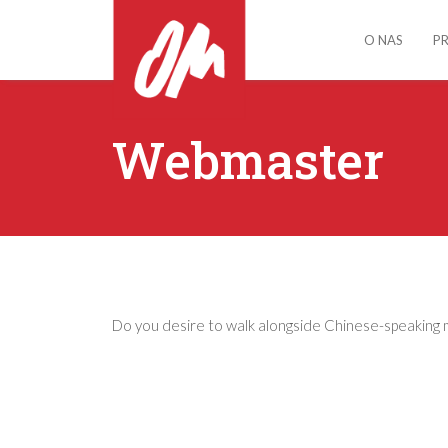
O NAS
P
Webmaster
Do you desire to walk alongside Chinese-speaking mi