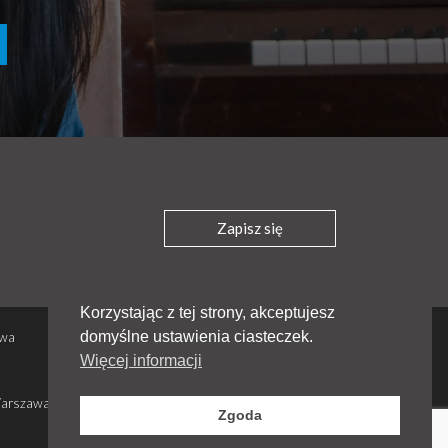
Zapisz się
Korzystając z tej strony, akceptujesz
Polityka prywatności
domyślne ustawienia ciasteczek.
awa
Regulamin - sklep i darowizny
Więcej informacji
Stowarzyszenie - statut, zarząd, sprawozdania
Warszawa
© 2026 OM w Polsce.
Zgoda
Wszelkie prawa zastrzeżone