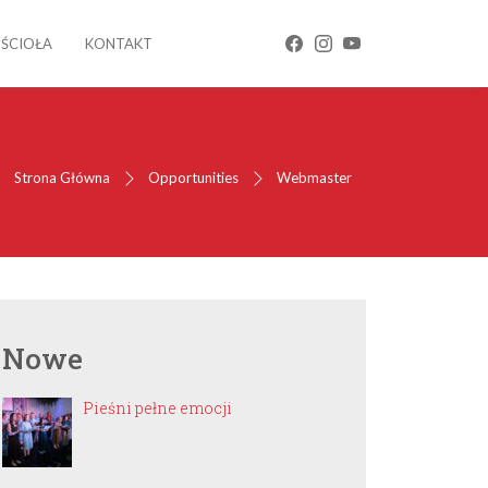
OŚCIOŁA
KONTAKT
Strona Główna
Opportunities
Webmaster
Nowe
Pieśni pełne emocji