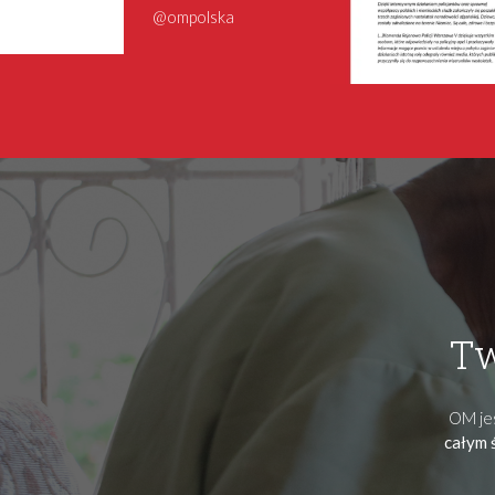
@ompolska
Tw
OM jes
całym 