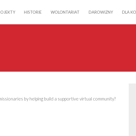
ROJEKTY
HISTORIE
WOLONTARIAT
DAROWIZNY
DLA K
ssionaries by helping build a supportive virtual community?