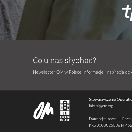
Co u nas słychać?
Newsletter OM w Polsce, informacje i inspiracja do 
Stowarzyszenie Operatio
info.pl@om.org
Dane rejestrowe: ul. Br
KRS 0000825086 NIP 5