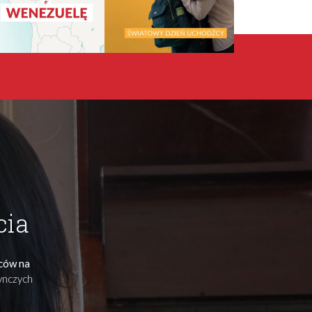
cia
ńców na
dynczych