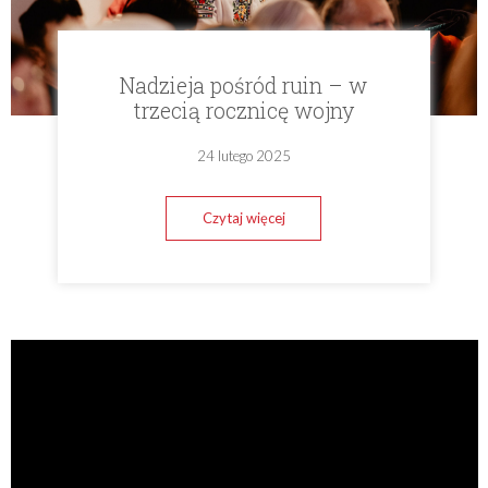
Nadzieja pośród ruin – w
trzecią rocznicę wojny
24 lutego 2025
Czytaj więcej