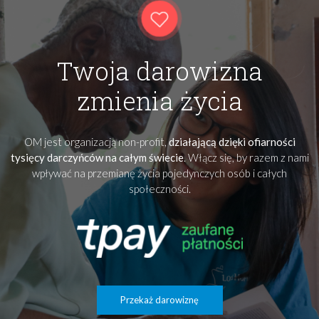
Twoja darowizna
zmienia życia
OM jest organizacją non-profit,
działającą dzięki ofiarności
tysięcy darczyńców na całym świecie
. Włącz się, by razem z nami
wpływać na przemianę życia pojedynczych osób i całych
społeczności.
Przekaż darowiznę