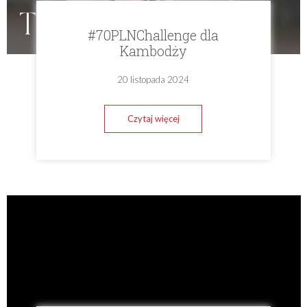
#70PLNChallenge dla
Kambodży
20 listopada 2024
Czytaj więcej