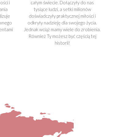
ści i
całym świecie. Dołączyły do nas
ania
tysiące ludzi, a setki milionów
lizuje
doświadczyły praktycznej miłości i
ownego
odkryły nadzieję dla swojego życia.
lentami
Jednak wciąż mamy wiele do zrobienia.
Również Ty możesz być częścią tej
historii!