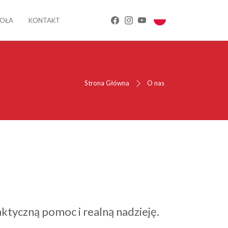
IOŁA
KONTAKT
Strona Główna
O nas
ktyczną pomoc i realną nadzieję.