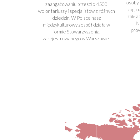
osoby 
zaangażowaniu przeszło 4500
zagroż
wolontariuszy i specjalistów z różnych
zakła
dziedzin. W Polsce nasz
N
międzykulturowy zespół działa w
prow
formie Stowarzyszenia,
zarejestrowanego w Warszawie.