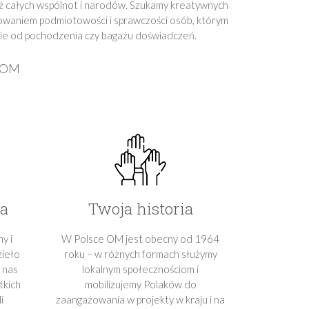
nież całych wspólnot i narodów. Szukamy kreatywnych
nowaniem podmiotowości i sprawczości osób, którym
żnie od pochodzenia czy bagażu doświadczeń.
l OM
a
Twoja historia
y i
W Polsce OM jest obecny od 1964
zieło
roku – w różnych formach służymy
 nas
lokalnym społecznościom i
tkich
mobilizujemy Polaków do
i
zaangażowania w projekty w kraju i na