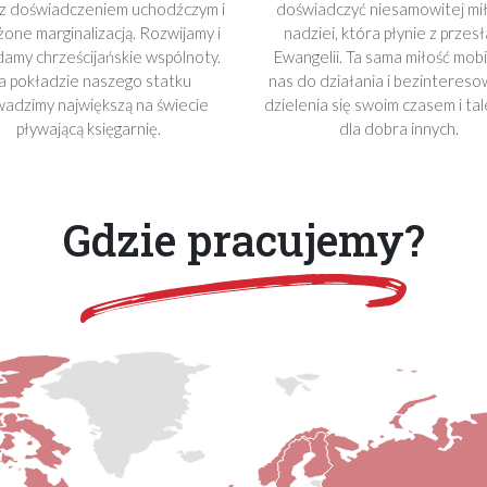
z doświadczeniem uchodźczym i
doświadczyć niesamowitej miło
one marginalizacją. Rozwijamy i
nadziei, która płynie z przesł
damy chrześcijańskie wspólnoty.
Ewangelii. Ta sama miłość mobi
a pokładzie naszego statku
nas do działania i bezinteres
adzimy największą na świecie
dzielenia się swoim czasem i ta
pływającą księgarnię.
dla dobra innych.
Gdzie pracujemy?