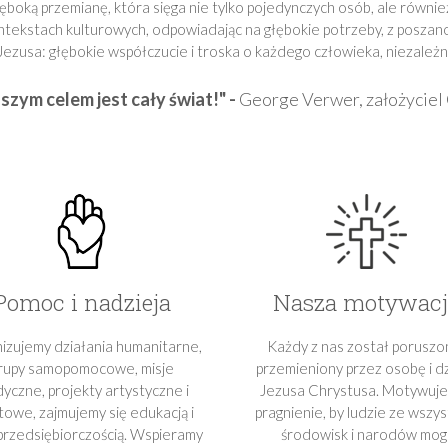
 głęboką przemianę, która sięga nie tylko pojedynczych osób, ale rów
ontekstach kulturowych, odpowiadając na głębokie potrzeby, z posza
 Jezusa: głębokie współczucie i troska o każdego człowieka, niezale
szym celem jest cały świat!" -
George Verwer, założycie
Pomoc i nadzieja
Nasza motywacj
izujemy działania humanitarne,
Każdy z nas został poruszon
rupy samopomocowe, misje
przemieniony przez osobę i d
yczne, projekty artystyczne i
Jezusa Chrystusa. Motywuje
towe, zajmujemy się edukacją i
pragnienie, by ludzie ze wszys
przedsiębiorczością. Wspieramy
środowisk i narodów mogl