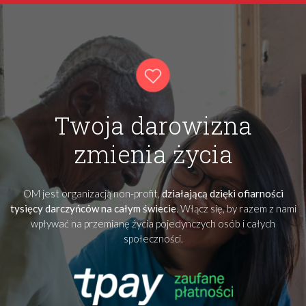
Twoja darowizna
zmienia życia
OM jest organizacją non-profit,
działającą dzięki ofiarności
tysięcy darczyńców na całym świecie
. Włącz się, by razem z nami
wpływać na przemianę życia pojedynczych osób i całych
społeczności.