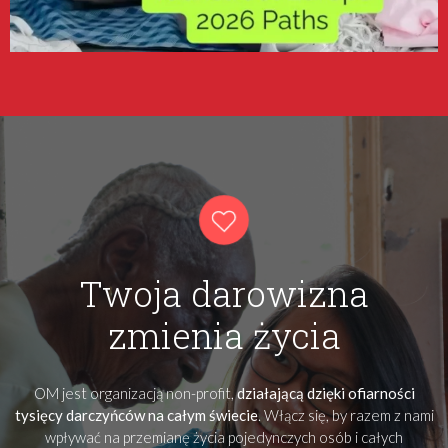
Twoja darowizna
zmienia życia
OM jest organizacją non-profit,
działającą dzięki ofiarności
tysięcy darczyńców na całym świecie
. Włącz się, by razem z nami
wpływać na przemianę życia pojedynczych osób i całych