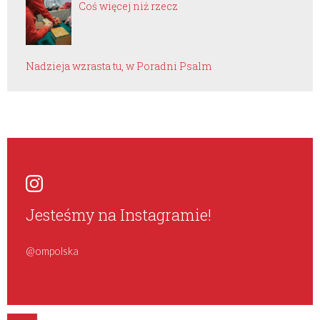
Coś więcej niż rzecz
Nadzieja wzrasta tu, w Poradni Psalm
Jesteśmy na Instagramie!
@ompolska