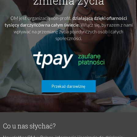
zmienia życia
OM jest organizacją non-profit,
działającą dzięki ofiarności
tysięcy darczyńców na całym świecie
. Włącz się, by razem z nami
wpływać na przemianę życia pojedynczych osób i całych
społeczności.
Przekaż darowiznę
Co u nas słychać?