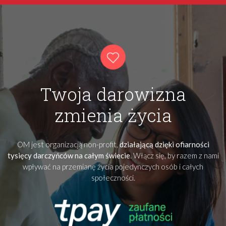
Twoja darowizna
zmienia życia
OM jest organizacją non-profit,
działającą dzięki ofiarności
tysięcy darczyńców na całym świecie
. Włącz się, by razem z nami
wpływać na przemianę życia pojedynczych osób i całych
społeczności.