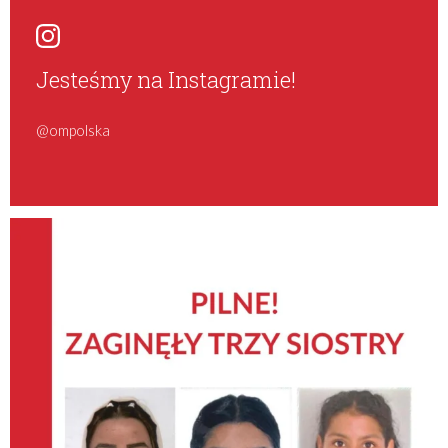
Jesteśmy na Instagramie!
@ompolska