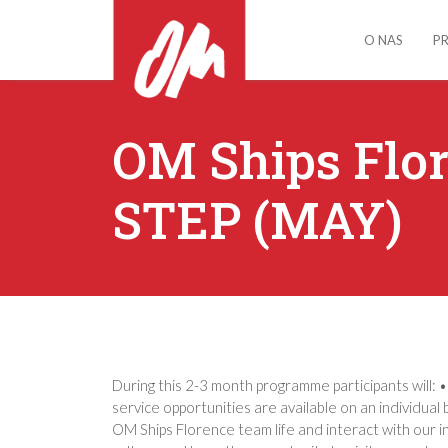
O NAS
P
OM Ships Flo
STEP (MAY)
During this 2-3 month programme participants will: 
service opportunities are available on an individual
OM Ships Florence team life and interact with our 