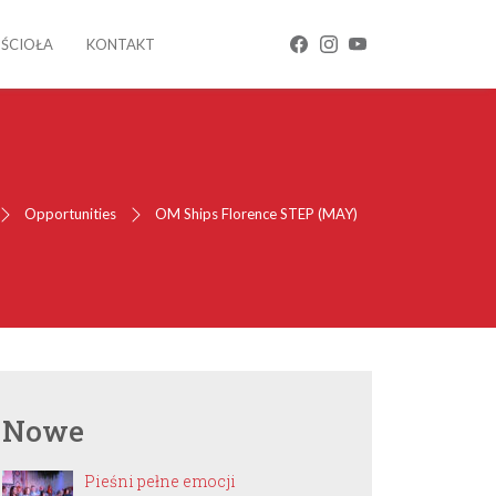
OŚCIOŁA
KONTAKT
Opportunities
OM Ships Florence STEP (MAY)
Nowe
Pieśni pełne emocji