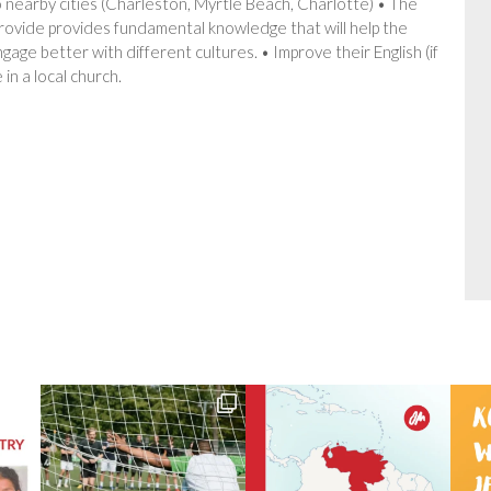
o nearby cities (Charleston, Myrtle Beach, Charlotte) • The
rovide provides fundamental knowledge that will help the
age better with different cultures. • Improve their English (if
 in a local church.