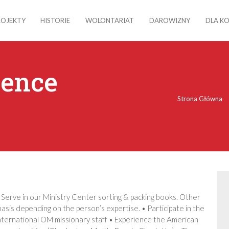
ROJEKTY
HISTORIE
WOLONTARIAT
DAROWIZNY
DLA K
rence
Strona Główna
• Serve in our Ministry Center sorting & packing books. Other
 basis depending on the person’s expertise. • Participate in the
international OM missionary staff • Experience the American