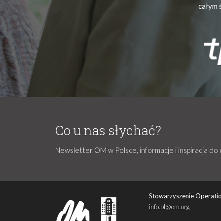
całym 
Co u nas słychać?
Newsletter OM w Polsce, informacje i inspiracja do 
Stowarzyszenie Operatio
info.pl@om.org