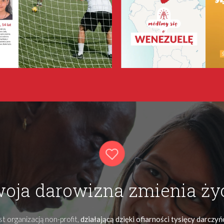
oja darowizna zmienia ży
t organizacją non-profit,
działającą dzięki ofiarności tysięcy darczy