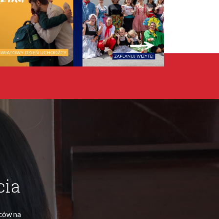
cia
ńców na