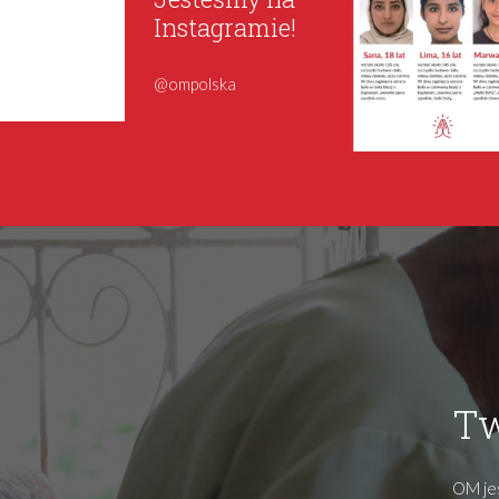
Instagramie!
@ompolska
Tw
OM jes