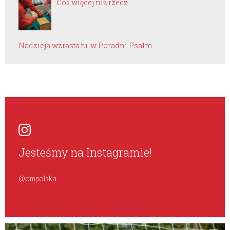
Coś więcej niż rzecz
Nadzieja wzrasta tu, w Poradni Psalm
Jesteśmy na Instagramie!
@ompolska