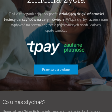
OM jest organizacją non-profit,
działającą dzięki ofiarności
tysięcy darczyńców na całym świecie
. Włącz się, by razem z nami
wpływać na przemianę życia pojedynczych osób i całych
społeczności.
Przekaż darowiznę
Co u nas słychać?
Newsletter OM w Polsce, informacje i inspiracja do działania.