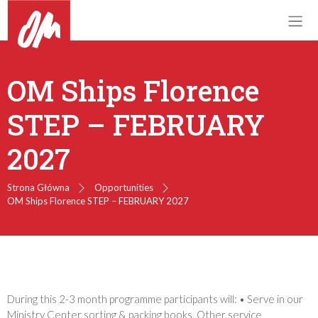
OM Ships Florence
STEP – FEBRUARY
2027
Strona Główna
Opportunities
OM Ships Florence STEP – FEBRUARY 2027
During this 2-3 month programme participants will: • Serve in our
Ministry Center sorting & packing books. Other service