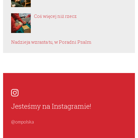
Coś więcej niż rzecz
Nadzieja wzrasta tu, w Poradni Psalm
Jesteśmy na Instagramie!
@ompolska