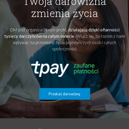
Twoja darowizna
zmienia życia
OM jest organizacją non-profit,
działającą dzięki ofiarności
tysięcy darczyńców na całym świecie
. Włącz się, by razem z nami
wpływać na przemianę życia pojedynczych osób i całych
społeczności.
Przekaż darowiznę