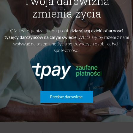
Twoja darowizna
zmienia życia
OM jest organizacją non-profit,
działającą dzięki ofiarności
tysięcy darczyńców na całym świecie
. Włącz się, by razem z nami
wpływać na przemianę życia pojedynczych osób i całych
społeczności.
Przekaż darowiznę