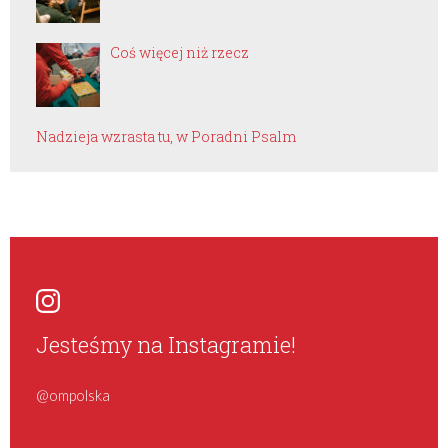
Coś więcej niż rzecz
Nadzieja wzrasta tu, w Poradni Psalm
Jesteśmy na Instagramie!
@ompolska