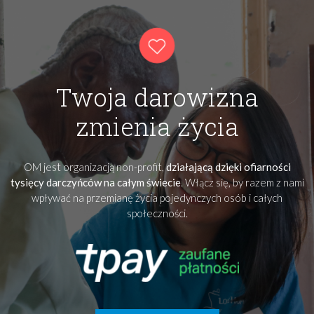
Twoja darowizna
zmienia życia
OM jest organizacją non-profit,
działającą dzięki ofiarności
tysięcy darczyńców na całym świecie
. Włącz się, by razem z nami
wpływać na przemianę życia pojedynczych osób i całych
społeczności.