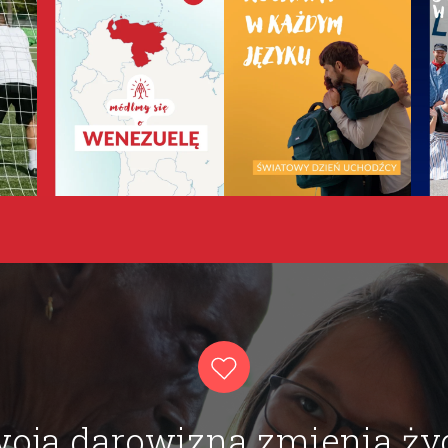
oja darowizna zmienia ży