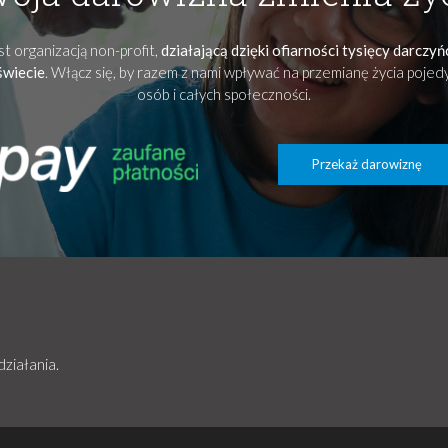
t organizacją non-profit,
działającą dzięki ofiarności tysięcy darczy
świecie
. Włącz się, by razem z nami wpływać na przemianę życia poje
osób i całych społeczności.
Przekaż darowiznę
działania.