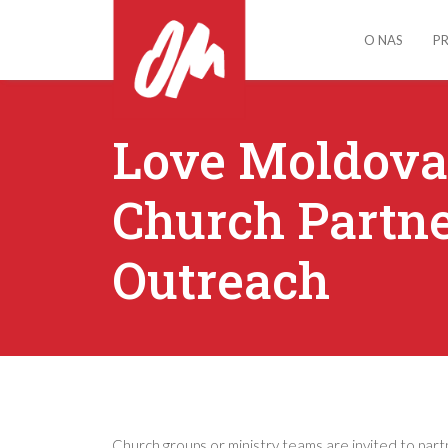
O NAS
P
Love Moldova
Church Partn
Outreach
Church groups or ministry teams are invited to par