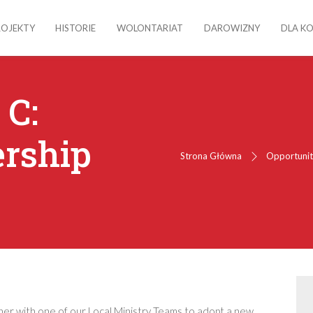
ROJEKTY
HISTORIE
WOLONTARIAT
DAROWIZNY
DLA K
 C:
ership
Strona Główna
Opportunit
tner with one of our Local Ministry Teams to adopt a new