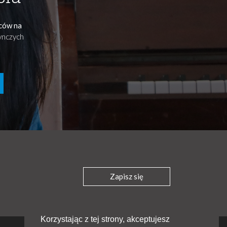
ńców na
dynczych
Zapisz się
Korzystając z tej strony, akceptujesz