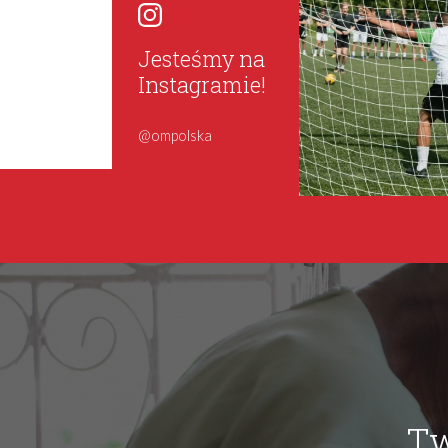
Jesteśmy na
Instagramie!
@ompolska
Tw