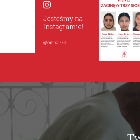
Jesteśmy na
Instagramie!
@ompolska
Tw