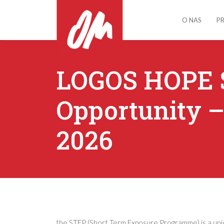
O NAS
P
LOGOS HOPE 
Opportunity 
2026
the STEP (Short Term Exposure Programme) is a uni