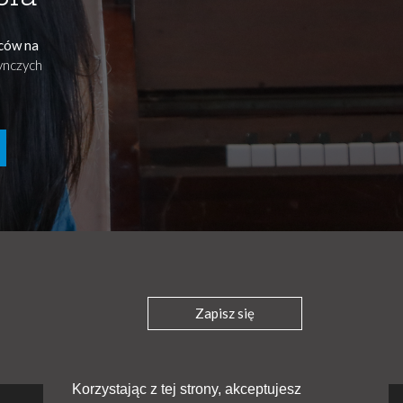
ńców na
dynczych
Zapisz się
Korzystając z tej strony, akceptujesz