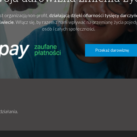
t organizacją non-profit,
działającą dzięki ofiarności tysięcy darczy
świecie
. Włącz się, by razem z nami wpływać na przemianę życia poje
osób i całych społeczności.
Przekaż darowiznę
działania.