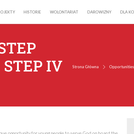
ROJEKTY
HISTORIE
WOLONTARIAT
DAROWIZNY
DLA K
STEP
– STEP IV
Strona Główna
Opportunitie
que opportunity for young people to serve God on board the