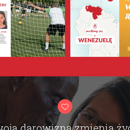
oja darowizna zmienia ży