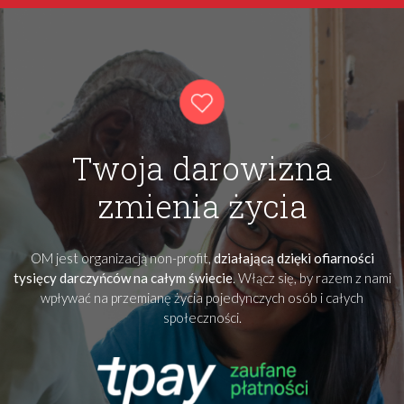
Twoja darowizna
zmienia życia
OM jest organizacją non-profit,
działającą dzięki ofiarności
tysięcy darczyńców na całym świecie
. Włącz się, by razem z nami
wpływać na przemianę życia pojedynczych osób i całych
społeczności.