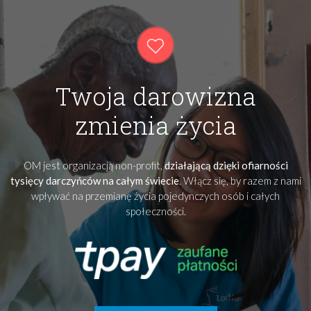
Twoja darowizna
zmienia życia
OM jest organizacją non-profit,
działającą dzięki ofiarności
tysięcy darczyńców na całym świecie
. Włącz się, by razem z nami
wpływać na przemianę życia pojedynczych osób i całych
społeczności.