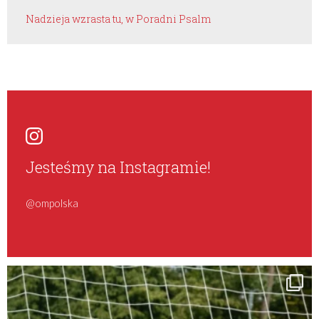
Nadzieja wzrasta tu, w Poradni Psalm
Jesteśmy na Instagramie!
@ompolska