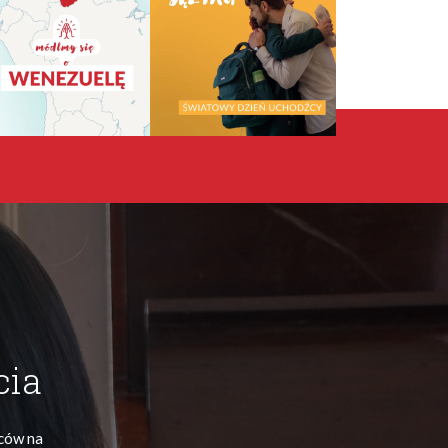
cia
ńców na