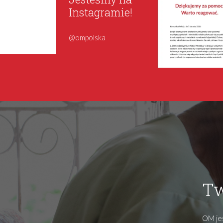
Instagramie!
@ompolska
Tw
OM jes