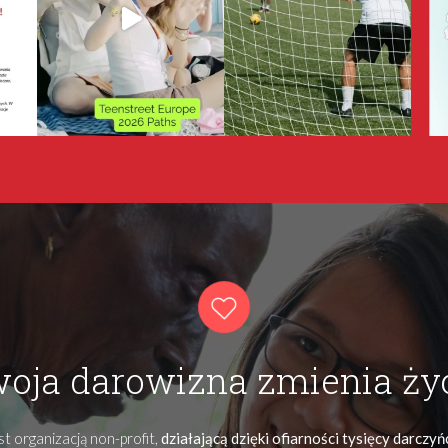
oja darowizna zmienia ży
t organizacją non-profit,
działającą dzięki ofiarności tysięcy darczy