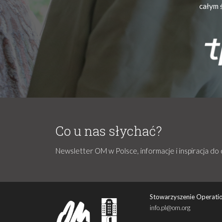
całym 
Co u nas słychać?
Newsletter OM w Polsce, informacje i inspiracja do 
Stowarzyszenie Operatio
info.pl@om.org