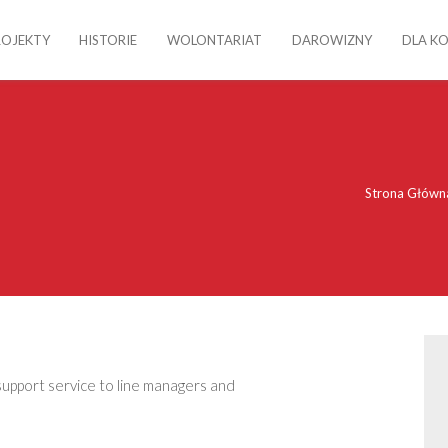
ROJEKTY
HISTORIE
WOLONTARIAT
DAROWIZNY
DLA K
Strona Główn
support service to line managers and