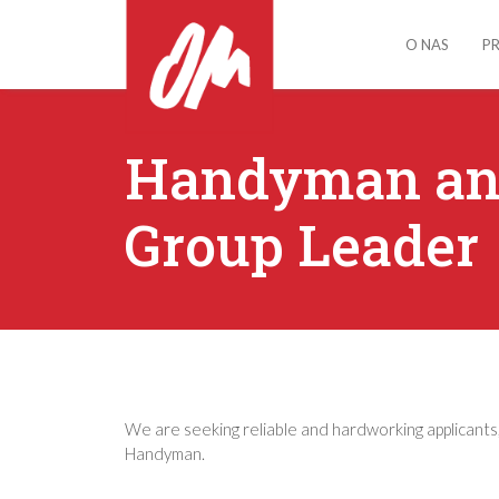
O NAS
P
Handyman an
Group Leader
We are seeking reliable and hardworking applicants
Handyman.