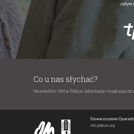
całym 
Co u nas słychać?
Newsletter OM w Polsce, informacje i inspiracja do 
Stowarzyszenie Operatio
info.pl@om.org