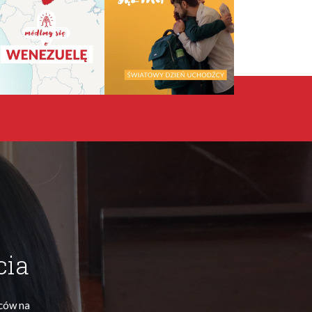
cia
ńców na