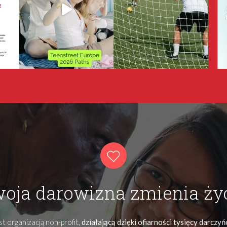
oja darowizna zmienia ży
t organizacją non-profit,
działającą dzięki ofiarności tysięcy darczy