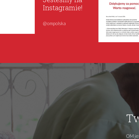
Instagramie!
@ompolska
Tw
OM jes