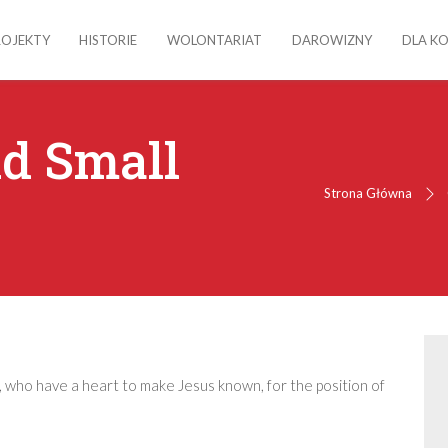
ROJEKTY
HISTORIE
WOLONTARIAT
DAROWIZNY
DLA K
d Small
Strona Główna
, who have a heart to make Jesus known, for the position of