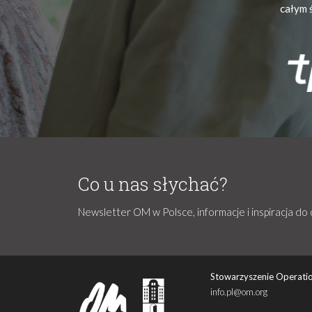
całym 
Co u nas słychać?
Newsletter OM w Polsce, informacje i inspiracja do 
Stowarzyszenie Operatio
info.pl@om.org