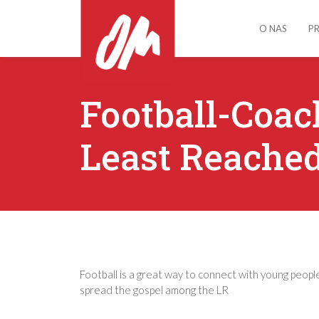
O NAS
P
Football-Coac
Least Reache
Football is a great way to connect with young people
spread the gospel among the LR