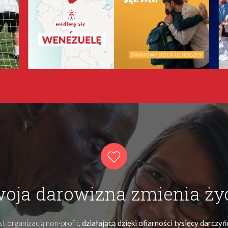
oja darowizna zmienia ży
t organizacją non-profit,
działającą dzięki ofiarności tysięcy darczy