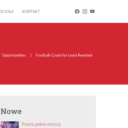
OŚCIOŁA
KONTAKT
Opportunities
Football-Coach for Least Reached
Nowe
Pieśni pełne emocji