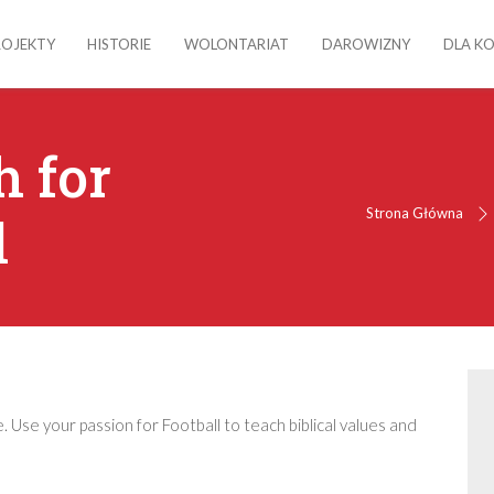
ROJEKTY
HISTORIE
WOLONTARIAT
DAROWIZNY
DLA K
h for
Strona Główna
d
. Use your passion for Football to teach biblical values and