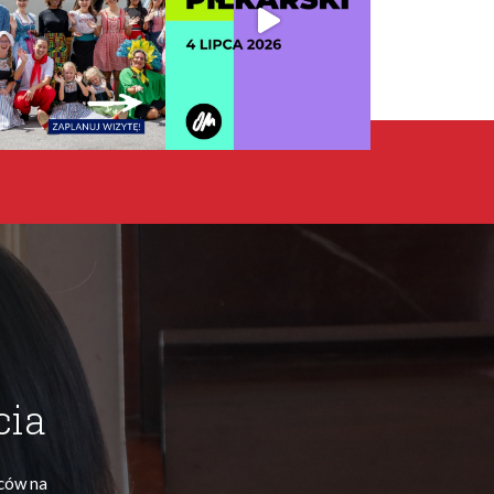
cia
ńców na