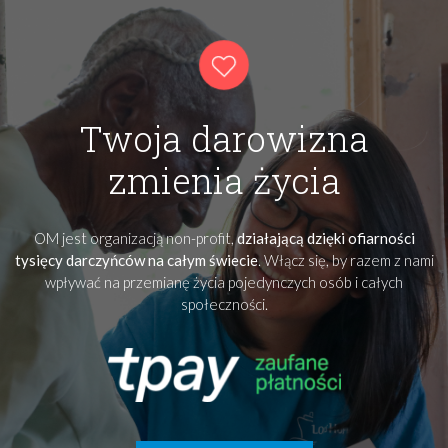
Twoja darowizna
zmienia życia
OM jest organizacją non-profit,
działającą dzięki ofiarności
tysięcy darczyńców na całym świecie
. Włącz się, by razem z nami
wpływać na przemianę życia pojedynczych osób i całych
społeczności.