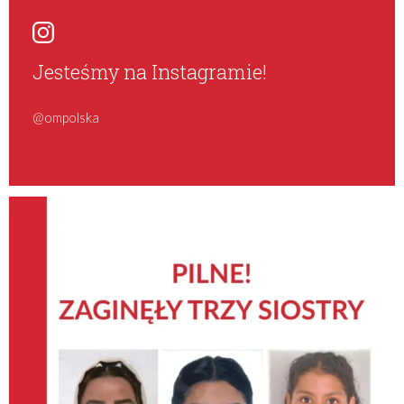
Jesteśmy na Instagramie!
@ompolska