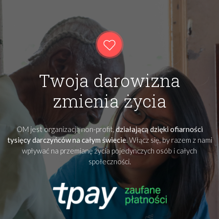
Twoja darowizna
zmienia życia
OM jest organizacją non-profit,
działającą dzięki ofiarności
tysięcy darczyńców na całym świecie
. Włącz się, by razem z nami
wpływać na przemianę życia pojedynczych osób i całych
społeczności.