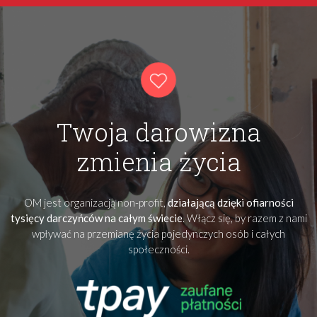
Twoja darowizna
zmienia życia
OM jest organizacją non-profit,
działającą dzięki ofiarności
tysięcy darczyńców na całym świecie
. Włącz się, by razem z nami
wpływać na przemianę życia pojedynczych osób i całych
społeczności.