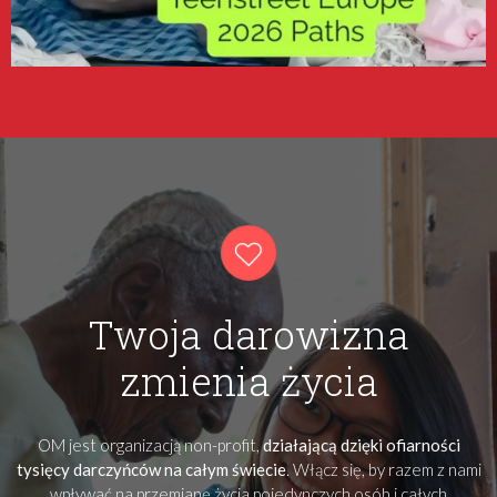
Twoja darowizna
zmienia życia
OM jest organizacją non-profit,
działającą dzięki ofiarności
tysięcy darczyńców na całym świecie
. Włącz się, by razem z nami
wpływać na przemianę życia pojedynczych osób i całych