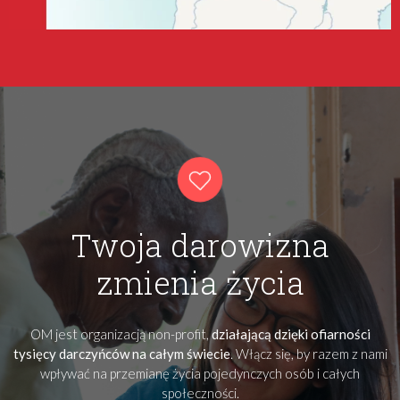
Twoja darowizna
zmienia życia
OM jest organizacją non-profit,
działającą dzięki ofiarności
tysięcy darczyńców na całym świecie
. Włącz się, by razem z nami
wpływać na przemianę życia pojedynczych osób i całych
społeczności.