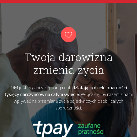
Twoja darowizna
zmienia życia
OM jest organizacją non-profit,
działającą dzięki ofiarności
tysięcy darczyńców na całym świecie
. Włącz się, by razem z nami
wpływać na przemianę życia pojedynczych osób i całych
społeczności.