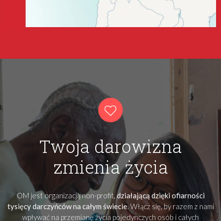
Twoja darowizna
zmienia życia
OM jest organizacją non-profit,
działającą dzięki ofiarności
tysięcy darczyńców na całym świecie
. Włącz się, by razem z nami
wpływać na przemianę życia pojedynczych osób i całych