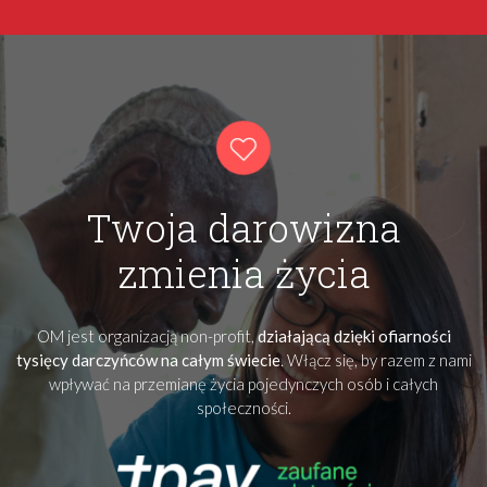
Twoja darowizna
zmienia życia
OM jest organizacją non-profit,
działającą dzięki ofiarności
tysięcy darczyńców na całym świecie
. Włącz się, by razem z nami
wpływać na przemianę życia pojedynczych osób i całych
społeczności.