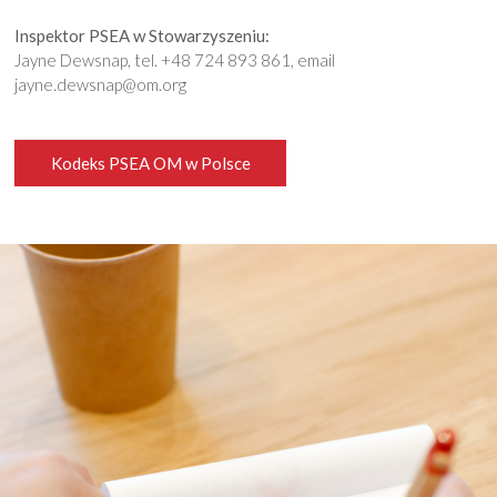
Inspektor PSEA w Stowarzyszeniu:
Jayne Dewsnap, tel. +48 724 893 861, email
jayne.dewsnap@om.org
Kodeks PSEA OM w Polsce