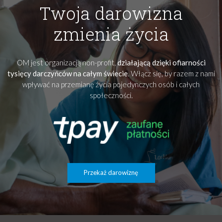
Twoja darowizna
zmienia życia
OM jest organizacją non-profit,
działającą dzięki ofiarności
tysięcy darczyńców na całym świecie
. Włącz się, by razem z nami
wpływać na przemianę życia pojedynczych osób i całych
społeczności.
Przekaż darowiznę