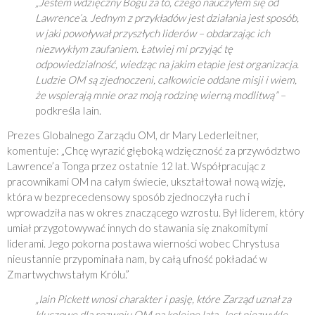
„Jestem wdzięczny Bogu za to, czego nauczyłem się od
Lawrence’a. Jednym z przykładów jest działania jest sposób,
w jaki powoływał przyszłych liderów – obdarzając ich
niezwykłym zaufaniem. Łatwiej mi przyjąć tę
odpowiedzialność, wiedząc na jakim etapie jest organizacja.
Ludzie OM są zjednoczeni, całkowicie oddane misji i wiem,
że wspierają mnie oraz moją rodzinę wierną modlitwą” –
podkreśla Iain.
Prezes Globalnego Zarządu OM, dr Mary Lederleitner,
komentuje: „Chcę wyrazić głęboką wdzięczność za przywództwo
Lawrence’a Tonga przez ostatnie 12 lat. Współpracując z
pracownikami OM na całym świecie, ukształtował nową wizję,
która w bezprecedensowy sposób zjednoczyła ruch i
wprowadziła nas w okres znaczącego wzrostu. Był liderem, który
umiał przygotowywać innych do stawania się znakomitymi
liderami. Jego pokorna postawa wierności wobec Chrystusa
nieustannie przypominała nam, by całą ufność pokładać w
Zmartwychwstałym Królu.”
„Iain Pickett wnosi charakter i pasję, które Zarząd uznał za
kluczowe dla rozwoju OM na kolejne lata. Jest niezwykle