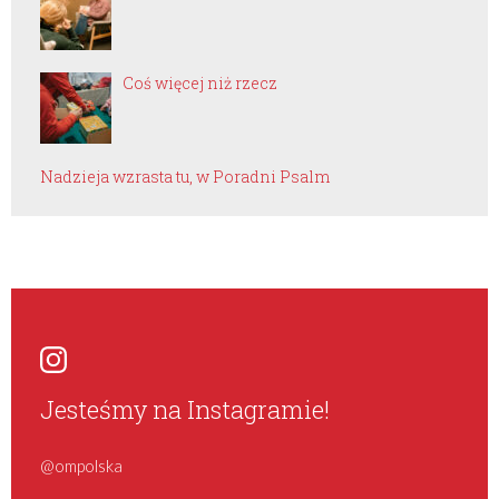
Coś więcej niż rzecz
Nadzieja wzrasta tu, w Poradni Psalm
Jesteśmy na Instagramie!
@ompolska