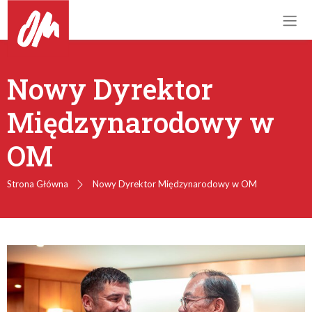
Nowy Dyrektor
Międzynarodowy w
OM
Strona Główna
Nowy Dyrektor Międzynarodowy w OM