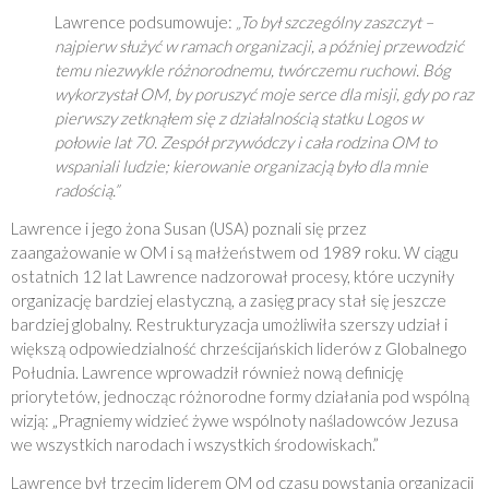
Lawrence podsumowuje:
„To był szczególny zaszczyt –
najpierw służyć w ramach organizacji, a później przewodzić
temu niezwykle różnorodnemu, twórczemu ruchowi. Bóg
wykorzystał OM, by poruszyć moje serce dla misji, gdy po raz
pierwszy zetknąłem się z działalnością statku Logos w
połowie lat 70. Zespół przywódczy i cała rodzina OM to
wspaniali ludzie; kierowanie organizacją było dla mnie
radością.”
Lawrence i jego żona Susan (USA) poznali się przez
zaangażowanie w OM i są małżeństwem od 1989 roku. W ciągu
ostatnich 12 lat Lawrence nadzorował procesy, które uczyniły
organizację bardziej elastyczną, a zasięg pracy stał się jeszcze
bardziej globalny. Restrukturyzacja umożliwiła szerszy udział i
większą odpowiedzialność chrześcijańskich liderów z Globalnego
Południa. Lawrence wprowadził również nową definicję
priorytetów, jednocząc różnorodne formy działania pod wspólną
wizją: „Pragniemy widzieć żywe wspólnoty naśladowców Jezusa
we wszystkich narodach i wszystkich środowiskach.”
Lawrence był trzecim liderem OM od czasu powstania organizacji