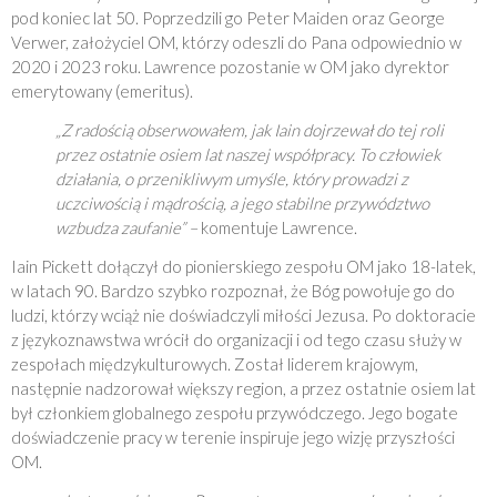
pod koniec lat 50. Poprzedzili go Peter Maiden oraz George
Verwer, założyciel OM, którzy odeszli do Pana odpowiednio w
2020 i 2023 roku. Lawrence pozostanie w OM jako dyrektor
emerytowany (emeritus).
„Z radością obserwowałem, jak Iain dojrzewał do tej roli
przez ostatnie osiem lat naszej współpracy. To człowiek
działania, o przenikliwym umyśle, który prowadzi z
uczciwością i mądrością, a jego stabilne przywództwo
wzbudza zaufanie” –
komentuje Lawrence.
Iain Pickett dołączył do pionierskiego zespołu OM jako 18-latek,
w latach 90. Bardzo szybko rozpoznał, że Bóg powołuje go do
ludzi, którzy wciąż nie doświadczyli miłości Jezusa. Po doktoracie
z językoznawstwa wrócił do organizacji i od tego czasu służy w
zespołach międzykulturowych. Został liderem krajowym,
następnie nadzorował większy region, a przez ostatnie osiem lat
był członkiem globalnego zespołu przywódczego. Jego bogate
doświadczenie pracy w terenie inspiruje jego wizję przyszłości
OM.