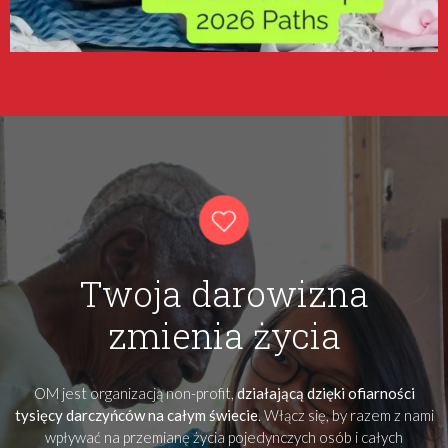
Twoja darowizna
zmienia życia
OM jest organizacją non-profit,
działającą dzięki ofiarności
tysięcy darczyńców na całym świecie
. Włącz się, by razem z nami
wpływać na przemianę życia pojedynczych osób i całych