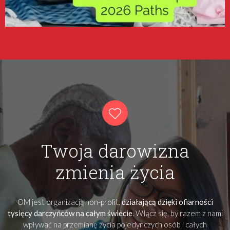
Twoja darowizna
zmienia życia
OM jest organizacją non-profit,
działającą dzięki ofiarności
tysięcy darczyńców na całym świecie
. Włącz się, by razem z nami
wpływać na przemianę życia pojedynczych osób i całych