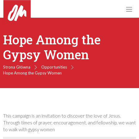
Hope Among the
Gypsy Women
Strona Główna
Opportunities
Hope Among the Gypsy Women
This campaign is an invitation to discover the love of Jesus.
Through times of prayer, encouragement, and fellowship, we want
to walk with gypsy women