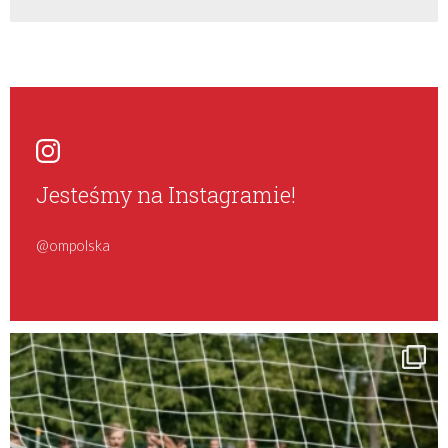
Jesteśmy na Instagramie!
@ompolska