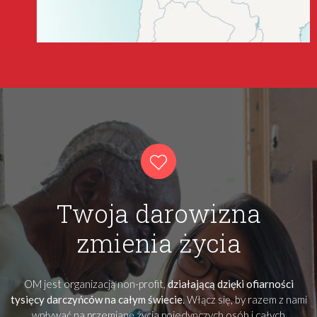
Twoja darowizna
zmienia życia
OM jest organizacją non-profit,
działającą dzięki ofiarności
tysięcy darczyńców na całym świecie
. Włącz się, by razem z nami
wpływać na przemianę życia pojedynczych osób i całych