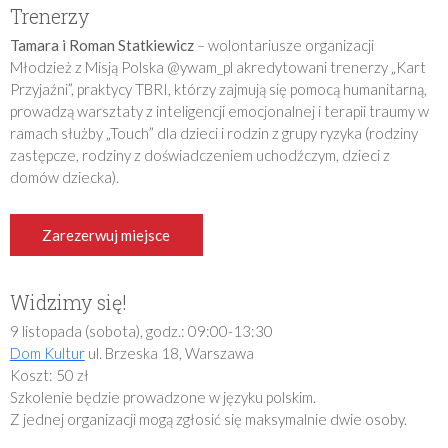
Trenerzy
Tamara i Roman Statkiewicz
– wolontariusze organizacji
Młodzież z Misją Polska @ywam_pl akredytowani trenerzy „Kart
Przyjaźni”, praktycy TBRI, którzy zajmują się pomocą humanitarną,
prowadzą warsztaty z inteligencji emocjonalnej i terapii traumy w
ramach służby „Touch” dla dzieci i rodzin z grupy ryzyka (rodziny
zastępcze, rodziny z doświadczeniem uchodźczym, dzieci z
domów dziecka).
Zarezerwuj miejsce
Widzimy się!
9 listopada (sobota), godz.: 09:00-13:30
Dom Kultur
ul. Brzeska 18, Warszawa
Koszt: 50 zł
Szkolenie będzie prowadzone w języku polskim.
Z jednej organizacji mogą zgłosić się maksymalnie dwie osoby.