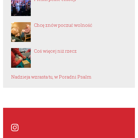
Chcę znów poczuć wolność
Coś więcej niż rzecz
Nadzieja wzrasta tu, w Poradni Psalm