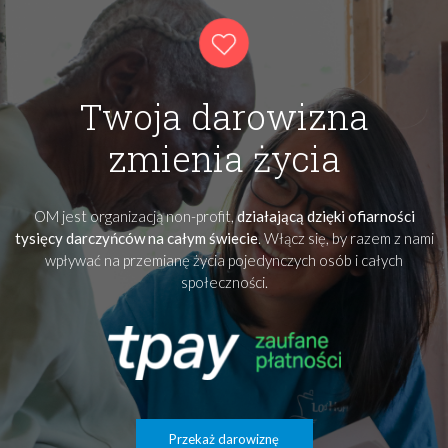
Twoja darowizna
zmienia życia
OM jest organizacją non-profit,
działającą dzięki ofiarności
tysięcy darczyńców na całym świecie
. Włącz się, by razem z nami
wpływać na przemianę życia pojedynczych osób i całych
społeczności.
Przekaż darowiznę