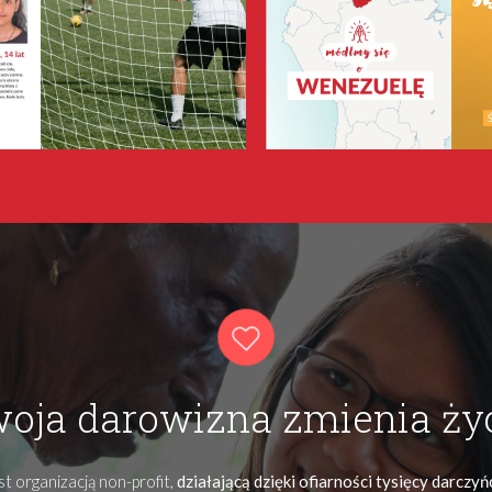
oja darowizna zmienia ży
t organizacją non-profit,
działającą dzięki ofiarności tysięcy darczy