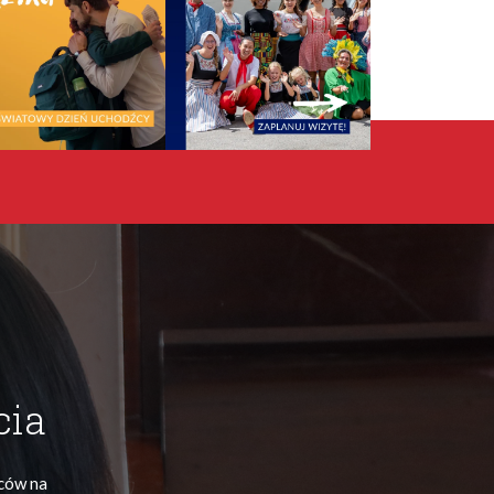
cia
ńców na