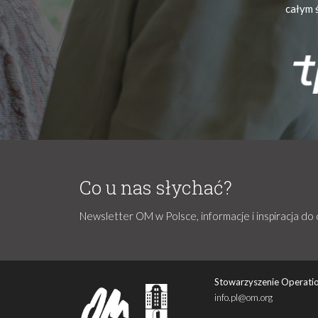
całym 
Co u nas słychać?
Newsletter OM w Polsce, informacje i inspiracja do 
Stowarzyszenie Operatio
info.pl@om.org