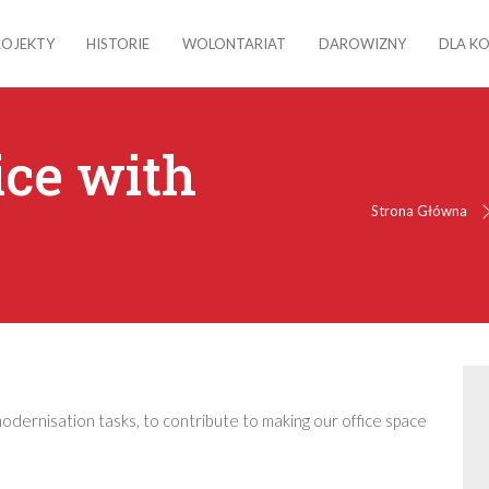
ROJEKTY
HISTORIE
WOLONTARIAT
DAROWIZNY
DLA K
ice with
Strona Główna
odernisation tasks, to contribute to making our office space