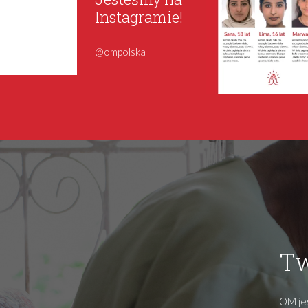
Instagramie!
@ompolska
Tw
OM jes