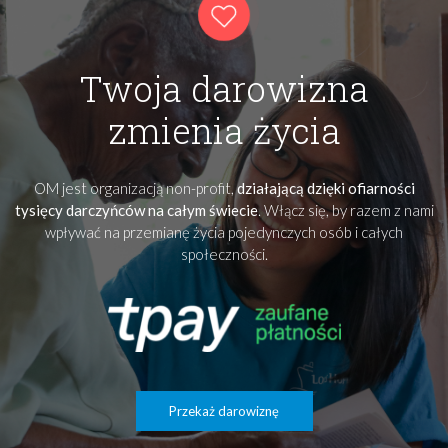
Twoja darowizna
zmienia życia
OM jest organizacją non-profit,
działającą dzięki ofiarności
tysięcy darczyńców na całym świecie
. Włącz się, by razem z nami
wpływać na przemianę życia pojedynczych osób i całych
społeczności.
Przekaż darowiznę