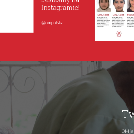
Instagramie!
@ompolska
Tw
OM jes