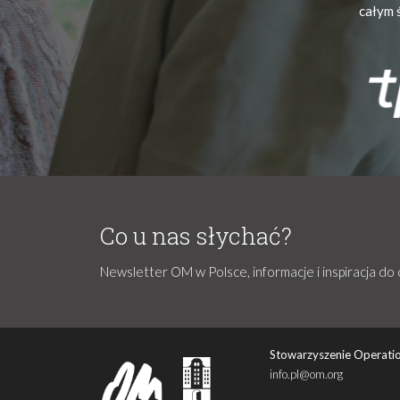
całym 
Co u nas słychać?
Newsletter OM w Polsce, informacje i inspiracja do 
Stowarzyszenie Operatio
info.pl@om.org