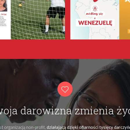
oja darowizna zmienia ży
t organizacją non-profit,
działającą dzięki ofiarności tysięcy darczy