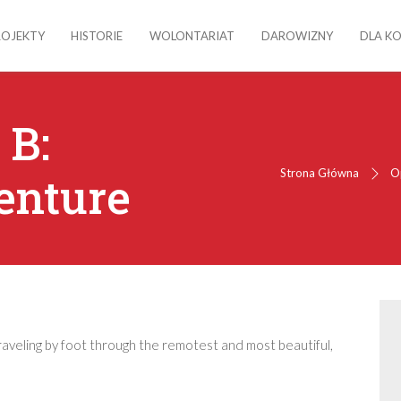
ROJEKTY
HISTORIE
WOLONTARIAT
DAROWIZNY
DLA K
 B:
Strona Główna
O
enture
 traveling by foot through the remotest and most beautiful,