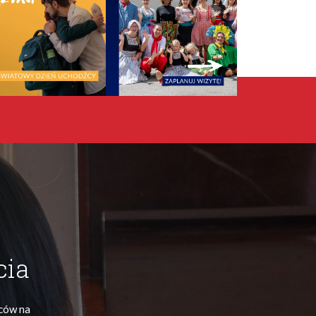
cia
ńców na