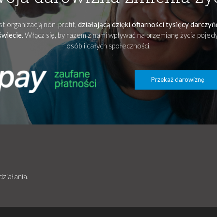
t organizacją non-profit,
działającą dzięki ofiarności tysięcy darczy
świecie
. Włącz się, by razem z nami wpływać na przemianę życia poje
osób i całych społeczności.
Przekaż darowiznę
działania.