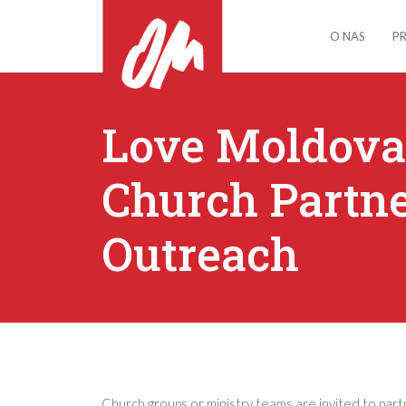
O NAS
P
Love Moldova
Church Partn
Outreach
Church groups or ministry teams are invited to par