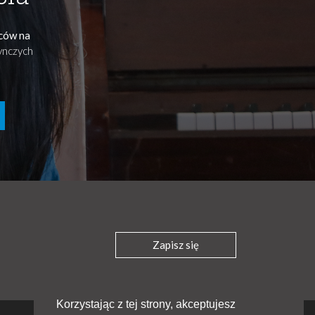
ńców na
dynczych
Zapisz się
Korzystając z tej strony, akceptujesz