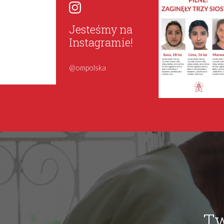
Jesteśmy na
Instagramie!
@ompolska
Tw