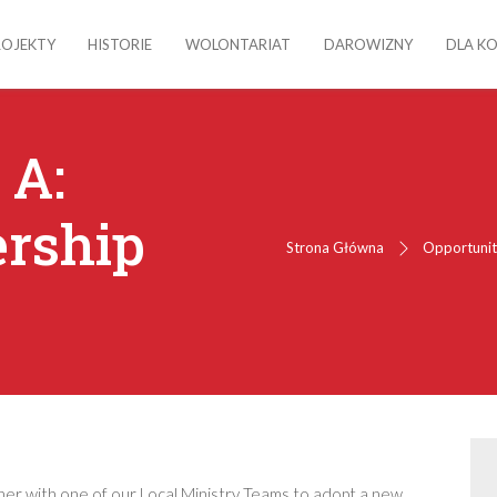
ROJEKTY
HISTORIE
WOLONTARIAT
DAROWIZNY
DLA K
 A:
ership
Strona Główna
Opportunit
tner with one of our Local Ministry Teams to adopt a new