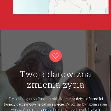
Twoja darowizna
zmienia życia
OM jest organizacją non-profit,
działającą dzięki ofiarności
tysięcy darczyńców na całym świecie
. Włącz się, by razem z nami
wpływać na przemianę życia pojedynczych osób i całych