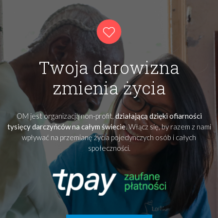
Twoja darowizna
zmienia życia
OM jest organizacją non-profit,
działającą dzięki ofiarności
tysięcy darczyńców na całym świecie
. Włącz się, by razem z nami
wpływać na przemianę życia pojedynczych osób i całych
społeczności.