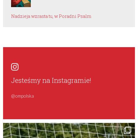
Nadzieja wzrasta tu, w Poradni Psalm
Jesteśmy na Instagramie!
@ompolska