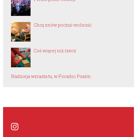
Chcę znów poczuć wolność
Coś więcej niż rzecz
Nadzieja wzrasta tu, w Poradni Psalm