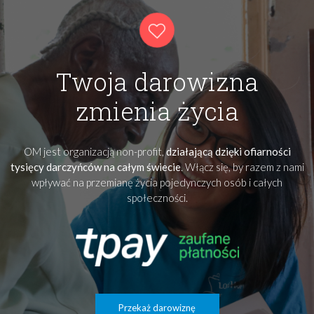
Twoja darowizna
zmienia życia
OM jest organizacją non-profit,
działającą dzięki ofiarności
tysięcy darczyńców na całym świecie
. Włącz się, by razem z nami
wpływać na przemianę życia pojedynczych osób i całych
społeczności.
Przekaż darowiznę