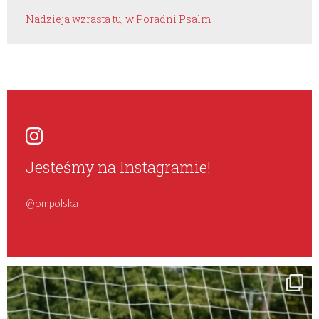
Nadzieja wzrasta tu, w Poradni Psalm
Jesteśmy na Instagramie!
@ompolska