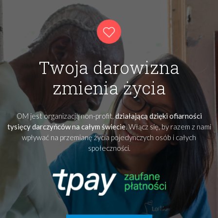
Twoja darowizna
zmienia życia
OM jest organizacją non-profit,
działającą dzięki ofiarności
tysięcy darczyńców na całym świecie
. Włącz się, by razem z nami
wpływać na przemianę życia pojedynczych osób i całych
społeczności.