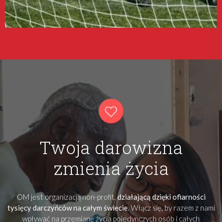
Twoja darowizna
zmienia życia
OM jest organizacją non-profit,
działającą dzięki ofiarności
tysięcy darczyńców na całym świecie
. Włącz się, by razem z nami
wpływać na przemianę życia pojedynczych osób i całych