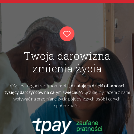
Twoja darowizna
zmienia życia
OM jest organizacją non-profit,
działającą dzięki ofiarności
tysięcy darczyńców na całym świecie
. Włącz się, by razem z nami
wpływać na przemianę życia pojedynczych osób i całych
społeczności.