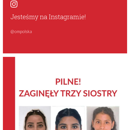
Jesteśmy na Instagramie!
@ompolska