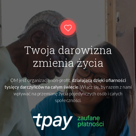
Twoja darowizna
zmienia życia
OM jest organizacją non-profit,
działającą dzięki ofiarności
tysięcy darczyńców na całym świecie
. Włącz się, by razem z nami
wpływać na przemianę życia pojedynczych osób i całych
społeczności.